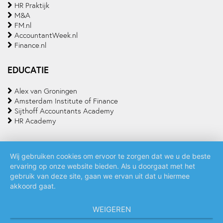
HR Praktijk
M&A
FM.nl
AccountantWeek.nl
Finance.nl
EDUCATIE
Alex van Groningen
Amsterdam Institute of Finance
Sijthoff Accountants Academy
HR Academy
Wij gebruiken cookies om ervoor te zorgen dat we u de beste
ervaring op onze website bieden. Als u doorgaat met het
Algemene voorwaarden
Privacy policy
Cookie statement
gebruik van deze site, gaan we ervan uit dat u hiermee
akkoord gaat.
WEIGEREN