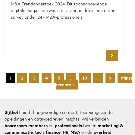
M&A Trendonderzoek 2024. Dit toonaangevende
digitale magazine kwam tot stand middels een online
survey onder 247 M&A-professionals.
2
3
4
5
10
»
Minst
1
...
...
recente »
Sijthoff
biedt hoogwaardige content, toonaangevende
opleidingen en data-gedreven insights. Wij verbinden
boardroom members
professionals
marketing &
en
binnen
communicatie
tech
finance
HR
M&A
overheid
,
,
,
,
en de
.