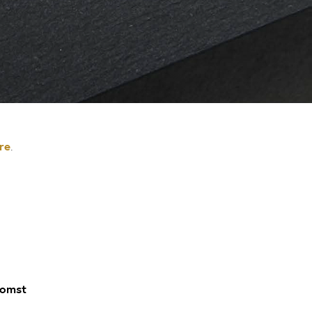
re
.
komst