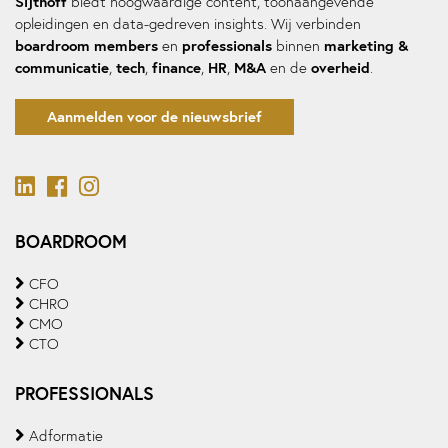
Sijthoff
biedt hoogwaardige content, toonaangevende
opleidingen en data-gedreven insights. Wij verbinden
boardroom members
professionals
marketing &
en
binnen
communicatie
tech
finance
HR
M&A
overheid
,
,
,
,
en de
.
Aanmelden voor de nieuwsbrief
BOARDROOM
CFO
CHRO
CMO
CTO
PROFESSIONALS
Adformatie