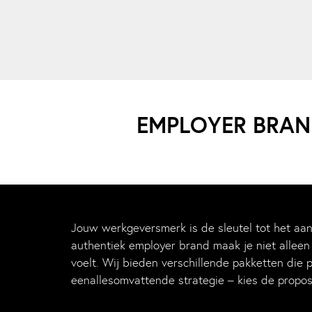
EMPLOYER BRAND
Jouw werkgeversmerk is de sleutel tot het aa
authentiek employer brand maak je niet alleen
voelt. Wij bieden verschillende pakketten die 
eenallesomvattende strategie – kies de proposit