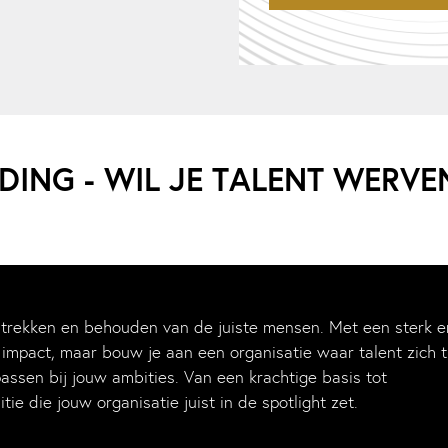
ING - WIL JE TALENT WERV
ntrekken en behouden van de juiste mensen. Met een sterk e
 impact, maar bouw je aan een organisatie waar talent zich t
passen bij jouw ambities. Van een krachtige basis tot
ie die jouw organisatie juist in de spotlight zet.