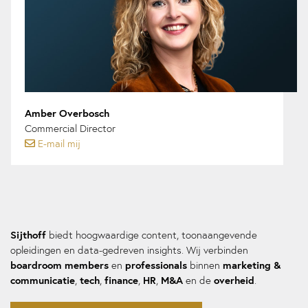
Amber Overbosch
Commercial Director
E-mail mij
Sijthoff
biedt hoogwaardige content, toonaangevende
opleidingen en data-gedreven insights. Wij verbinden
boardroom members
professionals
marketing &
en
binnen
communicatie
tech
finance
HR
M&A
overheid
,
,
,
,
en de
.