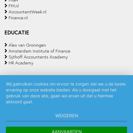
M&A
FM.nl
AccountantWeek.nl
Finance.nl
EDUCATIE
Alex van Groningen
Amsterdam Institute of Finance
Sijthoff Accountants Academy
HR Academy
Wij gebruiken cookies om ervoor te zorgen dat we u de beste
ervaring op onze website bieden. Als u doorgaat met het
Algemene voorwaarden
Privacy policy
Cookie statement
gebruik van deze site, gaan we ervan uit dat u hiermee
akkoord gaat.
WEIGEREN
AANVAARDEN