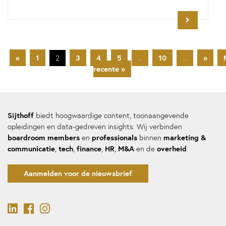
«
1
3
4
5
10
»
2
...
...
recente »
Sijthoff
biedt hoogwaardige content, toonaangevende
opleidingen en data-gedreven insights. Wij verbinden
boardroom members
professionals
marketing &
en
binnen
communicatie
tech
finance
HR
M&A
overheid
,
,
,
,
en de
.
Aanmelden voor de nieuwsbrief