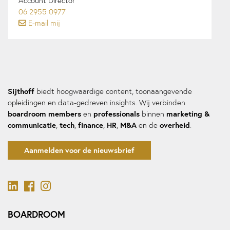
Account Director
06 2955 0977
E-mail mij
Sijthoff
biedt hoogwaardige content, toonaangevende
opleidingen en data-gedreven insights. Wij verbinden
boardroom members
professionals
marketing &
en
binnen
communicatie
tech
finance
HR
M&A
overheid
,
,
,
,
en de
.
Aanmelden voor de nieuwsbrief
BOARDROOM