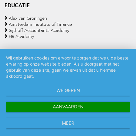
EDUCATIE
Alex van Groningen
Amsterdam Institute of Finance
Sijthoff Accountants Academy
HR Academy
Wij gebruiken cookies om ervoor te zorgen dat we u de beste
ervaring op onze website bieden. Als u doorgaat met het
Algemene voorwaarden
Privacy policy
Cookie statement
gebruik van deze site, gaan we ervan uit dat u hiermee
akkoord gaat.
WEIGEREN
AANVAARDEN
MEER