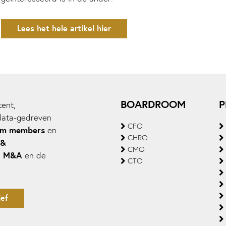
Lees het hele artikel hier
BOARDROOM
P
ent,
data-gedreven
CFO
om members
en
CHRO
 &
CMO
M&A
,
en de
CTO
ef