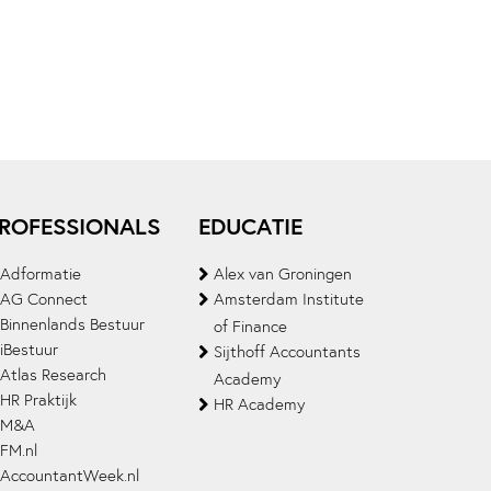
ROFESSIONALS
EDUCATIE
Adformatie
Alex van Groningen
AG Connect
Amsterdam Institute
Binnenlands Bestuur
of Finance
iBestuur
Sijthoff Accountants
Atlas Research
Academy
HR Praktijk
HR Academy
M&A
FM.nl
AccountantWeek.nl