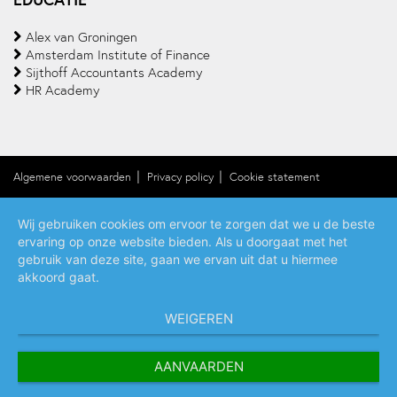
Alex van Groningen
Amsterdam Institute of Finance
Sijthoff Accountants Academy
HR Academy
Algemene voorwaarden
Privacy policy
Cookie statement
Wij gebruiken cookies om ervoor te zorgen dat we u de beste
ervaring op onze website bieden. Als u doorgaat met het
gebruik van deze site, gaan we ervan uit dat u hiermee
akkoord gaat.
WEIGEREN
AANVAARDEN