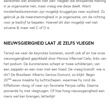
aankomen dat anderen niet zien. Negeer die afwijkende mening
in je organisatie niet, maar vraag wie deze deelt. Want
minderheidsstemmen zijn mogelijk bruggetjes naar wijsheid. Zo
gebruik je de meerstemmigheid in je organisatie, om de richting
voor je bedrijf te bepalen. Hoewel dit dan mogelijk wel niet
situatie B, maar wel C of D is.
NIEUWSGIERIGHEID LAAT JE ZELFS VLIEGEN
Terwijl we naar de keynotes luisteren, wordt ook af en toe onze
nieuwsgierigheid geprikkeld door Monica Villarroel Celsi, links van
het podium. De kunstenares schept er twee schilderijen, van
een zeppelin en een man met een hoed. De vraag brandt: wie is
dit? De Braziliaan Alberto Santos-Dumont, zo blijkt. Begin
ste
20
eeuw maakte hij luchtschepen, waarmee hij rond de
Eiffeltoren vloog, of naar zijn favoriete Parijse cafés. Daarna
pionierde hij met vliegtuigen. Of hoe hoog nieuwsgierigheid een
mens wel kan brengen, letterlijk!