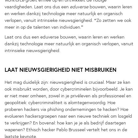
workforce
groeit ermee op en ontwikkelt de nodige
vaardigheden. Laat ons dus een
eduverse
bouwen, waarin leren
en werken dankzij technologie meer natuurlijk en organisch
verlopen, vanuit intrinsieke nieuwsgierigheid. “Zo zetten we ook
meer in op de talenten van individuen.”
Laat ons dus een eduverse bouwen, waarin leren en werken
dankzij technologie meer natuurlijk en organisch verlopen, vanuit
intrinsieke nieuwsgierigheid.
LAAT NIEUWSGIERIGHEID NIET MISBRUIKEN
Het mag duidelijk zijn: nieuwsgierigheid is cruciaal. Maar ze kan
ook misbruikt worden, door cybercriminelen bijvoorbeeld. Je kan
er niet meer omheen, zowel in je privéleven als professioneel en
geopolitiek: cybercriminaliteit is alomtegenwoordig. Hoe
proberen hackers via phishing ondernemingen te hacken? Hoe
evolueren hackersgroepen naar een nieuwe techniek om losgeld
te verkrijgen? En bovenal: hoe kan je je als bedrijf daartegen
wapenen? Ethisch hacker Pablo Brusseel vertelt het ons in de
laatste keynote.