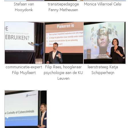
Stefaan van
transitiepedagoge
Monica Villarroel Celsi
Hooydonk
Fanny Matheusen
communicatie-expert
Filip Raes, hoogleraar
leerstrateeg Katja
Filip Muyllaert
psychologie aan de KU
Schipperheijn
Leuven