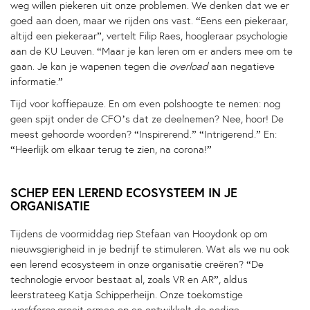
weg willen piekeren uit onze problemen. We denken dat we er
goed aan doen, maar we rijden ons vast. “Eens een piekeraar,
altijd een piekeraar”, vertelt Filip Raes, hoogleraar psychologie
aan de KU Leuven. “Maar je kan leren om er anders mee om te
gaan. Je kan je wapenen tegen die
overload
aan negatieve
informatie.”
Tijd voor koffiepauze. En om even polshoogte te nemen: nog
geen spijt onder de CFO’s dat ze deelnemen? Nee, hoor! De
meest gehoorde woorden? “Inspirerend.” “Intrigerend.” En:
“Heerlijk om elkaar terug te zien, na corona!”
SCHEP EEN LEREND ECOSYSTEEM IN JE
ORGANISATIE
Tijdens de voormiddag riep Stefaan van Hooydonk op om
nieuwsgierigheid in je bedrijf te stimuleren. Wat als we nu ook
een lerend ecosysteem in onze organisatie creëren? “De
technologie ervoor bestaat al, zoals VR en AR”, aldus
leerstrateeg Katja Schipperheijn. Onze toekomstige