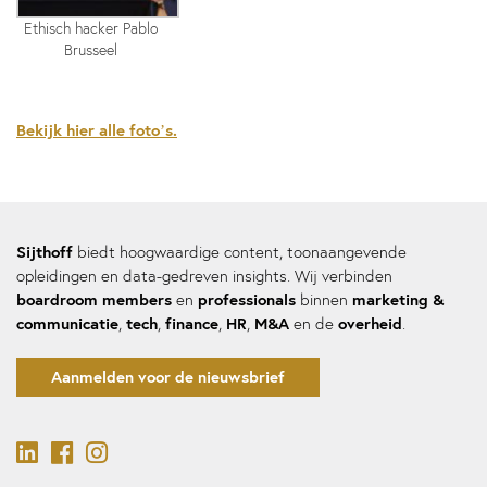
Ethisch hacker Pablo
Brusseel
Bekijk hier alle foto’s.
Sijthoff
biedt hoogwaardige content, toonaangevende
opleidingen en data-gedreven insights. Wij verbinden
boardroom members
professionals
marketing &
en
binnen
communicatie
tech
finance
HR
M&A
overheid
,
,
,
,
en de
.
Aanmelden voor de nieuwsbrief