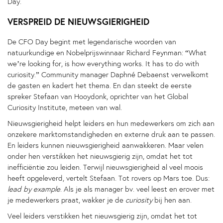
Day.
VERSPREID DE NIEUWSGIERIGHEID
De CFO Day begint met legendarische woorden van
natuurkundige en Nobelprijswinnaar Richard Feynman: “What
we’re looking for, is how everything works. It has to do with
curiosity.” Community manager Daphné Debaenst verwelkomt
de gasten en kadert het thema. En dan steekt de eerste
spreker Stefaan van Hooydonk, oprichter van het Global
Curiosity Institute, meteen van wal.
Nieuwsgierigheid helpt leiders en hun medewerkers om zich aan
onzekere marktomstandigheden en externe druk aan te passen.
En leiders kunnen nieuwsgierigheid aanwakkeren. Maar velen
onder hen verstikken het nieuwsgierig zijn, omdat het tot
inefficiëntie zou leiden. Terwijl nieuwsgierigheid al veel moois
heeft opgeleverd, vertelt Stefaan. Tot rovers op Mars toe. Dus:
lead by example
. Als je als manager bv. veel leest en erover met
je medewerkers praat, wakker je de
curiosity
bij hen aan.
Veel leiders verstikken het nieuwsgierig zijn, omdat het tot