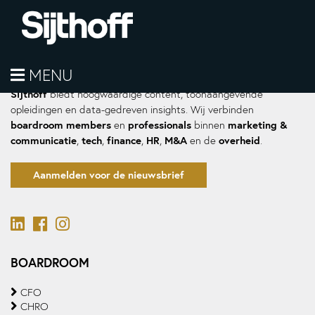
MENU
Sijthoff
biedt hoogwaardige content, toonaangevende
opleidingen en data-gedreven insights. Wij verbinden
boardroom members
professionals
marketing &
en
binnen
communicatie
tech
finance
HR
M&A
overheid
,
,
,
,
en de
.
Aanmelden voor de nieuwsbrief
BOARDROOM
CFO
CHRO