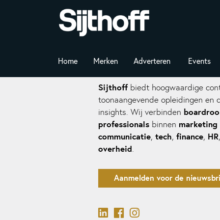
Home
Merken
Adverteren
Events
Sijthoff
biedt hoogwaardige cont
toonaangevende opleidingen en 
boardro
insights. Wij verbinden
professionals
marketing
binnen
communicatie
tech
finance
HR
,
,
,
overheid
.
Aanmelden voor de nieuwsbri