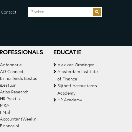
Contact
ROFESSIONALS
EDUCATIE
Adformatie
Alex van Groningen
AG Connect
Amsterdam Institute
Binnenlands Bestuur
of Finance
iBestuur
Sijthoff Accountants
Atlas Research
Academy
HR Praktijk
HR Academy
M&A
FM.nl
AccountantWeek.nl
Finance.nl