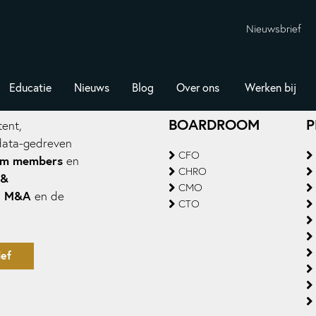
Nieuwsbrief
Educatie
Nieuws
Blog
Over ons
Werken bij
BOARDROOM
P
ent,
data-gedreven
CFO
om members
en
CHRO
 &
CMO
M&A
,
en de
CTO
ef