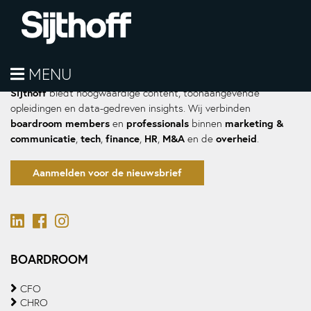
MENU
Sijthoff
biedt hoogwaardige content, toonaangevende
opleidingen en data-gedreven insights. Wij verbinden
boardroom members
professionals
marketing &
en
binnen
communicatie
tech
finance
HR
M&A
overheid
,
,
,
,
en de
.
Aanmelden voor de nieuwsbrief
BOARDROOM
CFO
CHRO