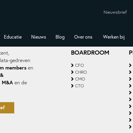
Nieuwsbrief
Educatie
Nieuws
Blog
Over ons
Werken bij
BOARDROOM
P
ent,
data-gedreven
CFO
om members
en
CHRO
 &
CMO
M&A
,
en de
CTO
ef