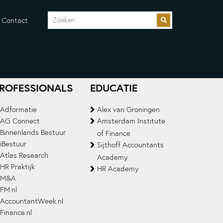
Contact
ROFESSIONALS
EDUCATIE
Adformatie
Alex van Groningen
AG Connect
Amsterdam Institute
Binnenlands Bestuur
of Finance
iBestuur
Sijthoff Accountants
Atlas Research
Academy
HR Praktijk
HR Academy
M&A
FM.nl
AccountantWeek.nl
Finance.nl