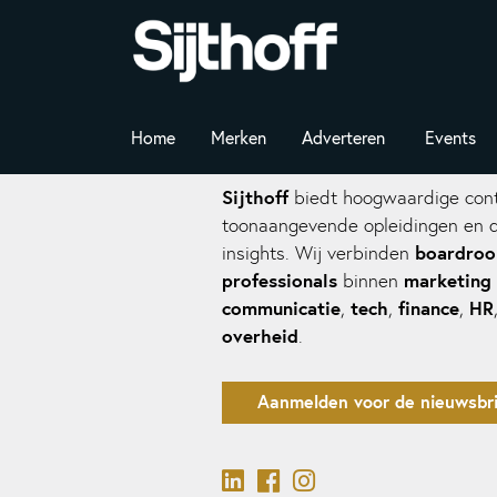
Home
Merken
Adverteren
Events
Sijthoff
biedt hoogwaardige cont
toonaangevende opleidingen en 
boardro
insights. Wij verbinden
professionals
marketing
binnen
communicatie
tech
finance
HR
,
,
,
overheid
.
Aanmelden voor de nieuwsbri