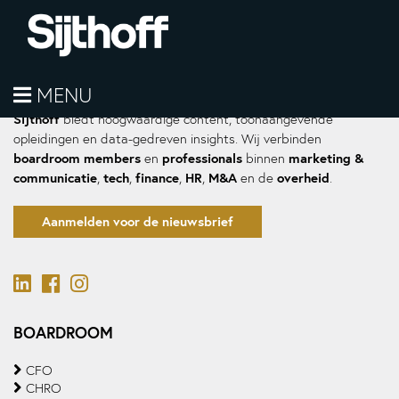
MENU
Sijthoff
biedt hoogwaardige content, toonaangevende
opleidingen en data-gedreven insights. Wij verbinden
boardroom members
professionals
marketing &
en
binnen
communicatie
tech
finance
HR
M&A
overheid
,
,
,
,
en de
.
Aanmelden voor de nieuwsbrief
BOARDROOM
CFO
CHRO