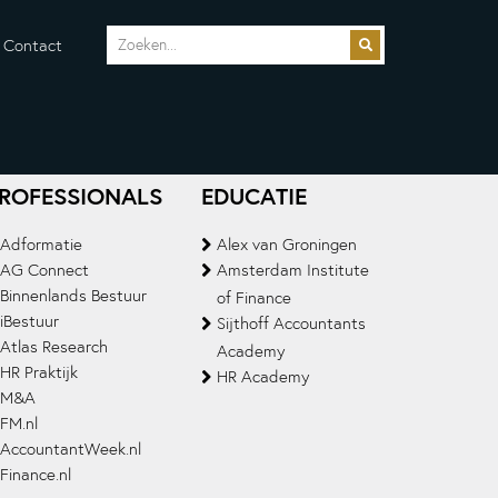
Contact
ROFESSIONALS
EDUCATIE
Adformatie
Alex van Groningen
AG Connect
Amsterdam Institute
Binnenlands Bestuur
of Finance
iBestuur
Sijthoff Accountants
Atlas Research
Academy
HR Praktijk
HR Academy
M&A
FM.nl
AccountantWeek.nl
Finance.nl