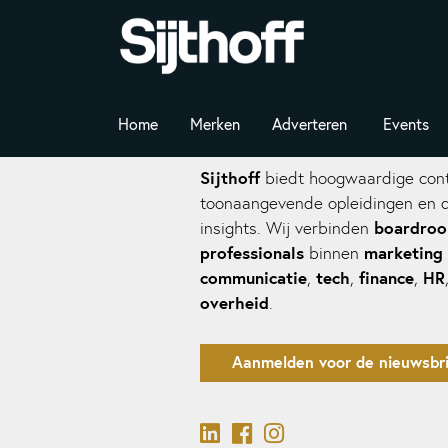
Home
Merken
Adverteren
Events
Sijthoff
biedt hoogwaardige cont
toonaangevende opleidingen en 
boardro
insights. Wij verbinden
professionals
marketing
binnen
communicatie
tech
finance
HR
,
,
,
overheid
.
Aanmelden voor de nieuwsbri