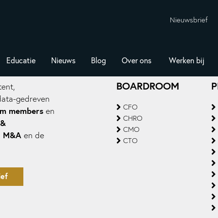
Nieuwsbrief
Educatie
Nieuws
Blog
Over ons
Werken bij
BOARDROOM
P
ent,
data-gedreven
CFO
om members
en
CHRO
 &
CMO
M&A
,
en de
CTO
ef