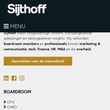
MENU
Sijthoff
biedt hoogwaardige content, toonaangevende
opleidingen en data-gedreven insights. Wij verbinden
boardroom members
professionals
marketing &
en
binnen
communicatie
tech
finance
HR
M&A
overheid
,
,
,
,
en de
.
Aanmelden voor de nieuwsbrief
BOARDROOM
CFO
CHRO