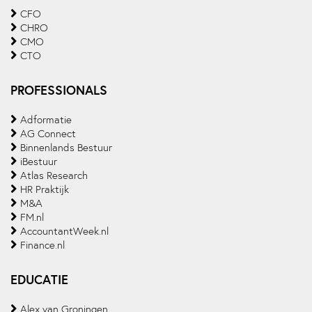
CFO
CHRO
CMO
CTO
PROFESSIONALS
Adformatie
AG Connect
Binnenlands Bestuur
iBestuur
Atlas Research
HR Praktijk
M&A
FM.nl
AccountantWeek.nl
Finance.nl
EDUCATIE
Alex van Groningen