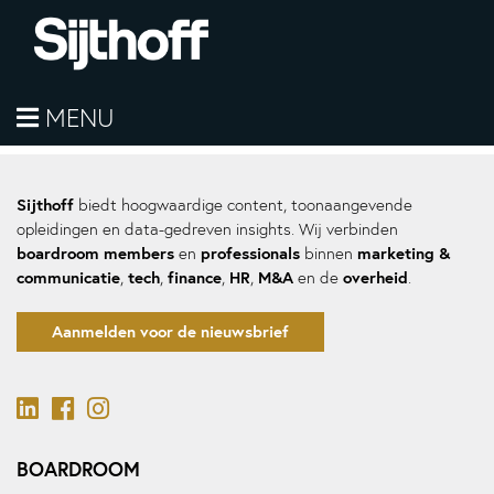
helaas geen berichten
MENU
Hier komt de sidebar
Sijthoff
biedt hoogwaardige content, toonaangevende
opleidingen en data-gedreven insights. Wij verbinden
boardroom members
professionals
marketing &
en
binnen
communicatie
tech
finance
HR
M&A
overheid
,
,
,
,
en de
.
Aanmelden voor de nieuwsbrief
BOARDROOM