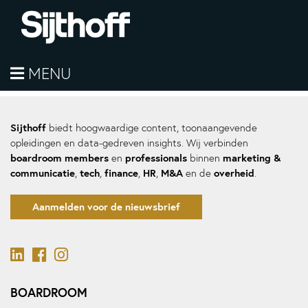
helaas geen berichten
MENU
Hier komt de sidebar
Sijthoff
biedt hoogwaardige content, toonaangevende
opleidingen en data-gedreven insights. Wij verbinden
boardroom members
professionals
marketing &
en
binnen
communicatie
tech
finance
HR
M&A
overheid
,
,
,
,
en de
.
Aanmelden voor de nieuwsbrief
BOARDROOM