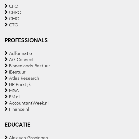
CFO
CHRO
CMO
CTO
PROFESSIONALS
Adformatie
AG Connect
Binnenlands Bestuur
iBestuur
Atlas Research
HR Praktijk
M&A
FM.nl
AccountantWeek.nl
Finance.nl
EDUCATIE
Alex van Groningen