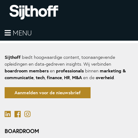
helaas geen berichten
MENU
Hier komt de sidebar
Sijthoff
biedt hoogwaardige content, toonaangevende
opleidingen en data-gedreven insights. Wij verbinden
boardroom members
professionals
marketing &
en
binnen
communicatie
tech
finance
HR
M&A
overheid
,
,
,
,
en de
.
Aanmelden voor de nieuwsbrief
BOARDROOM