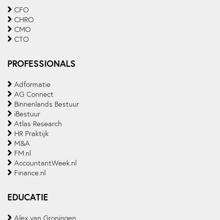
CFO
CHRO
CMO
CTO
PROFESSIONALS
Adformatie
AG Connect
Binnenlands Bestuur
iBestuur
Atlas Research
HR Praktijk
M&A
FM.nl
AccountantWeek.nl
Finance.nl
EDUCATIE
Alex van Groningen