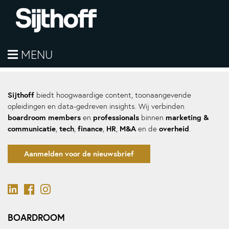
helaas geen berichten
MENU
Hier komt de sidebar
Sijthoff
biedt hoogwaardige content, toonaangevende
opleidingen en data-gedreven insights. Wij verbinden
boardroom members
professionals
marketing &
en
binnen
communicatie
tech
finance
HR
M&A
overheid
,
,
,
,
en de
.
Aanmelden voor de nieuwsbrief
BOARDROOM