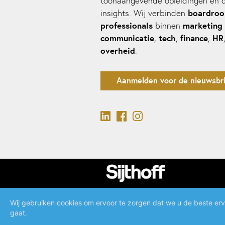
toonaangevende opleidingen en 
boardro
insights. Wij verbinden
professionals
marketing
binnen
communicatie
tech
finance
HR
,
,
,
overheid
.
Aanmelden voor de nieuwsbri
Wij gebruiken cookies om ervoor te zorgen dat we u de beste erv
gaat.