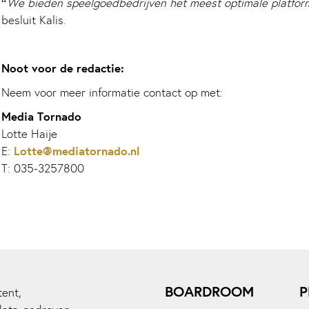
“
We bieden speelgoedbedrijven het meest optimale platform
besluit Kalis.
Noot voor de redactie:
Neem voor meer informatie contact op met:
Media Tornado
Lotte Haije
Lotte@mediatornado.nl
E:
T: 035-3257800
BOARDROOM
P
ent,