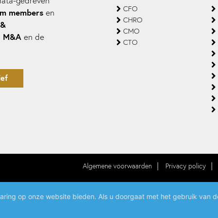
data-gedreven
CFO
om members
en
CHRO
 &
CMO
M&A
,
en de
CTO
ef
Algemene voorwaarden
Privacy policy
aring op onze website bieden. Als u doorgaat met het gebruik van d