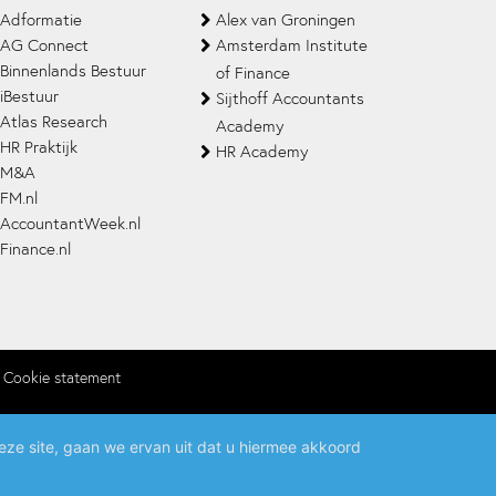
Adformatie
Alex van Groningen
AG Connect
Amsterdam Institute
Binnenlands Bestuur
of Finance
iBestuur
Sijthoff Accountants
Atlas Research
Academy
HR Praktijk
HR Academy
M&A
FM.nl
AccountantWeek.nl
Finance.nl
Cookie statement
eze site, gaan we ervan uit dat u hiermee akkoord