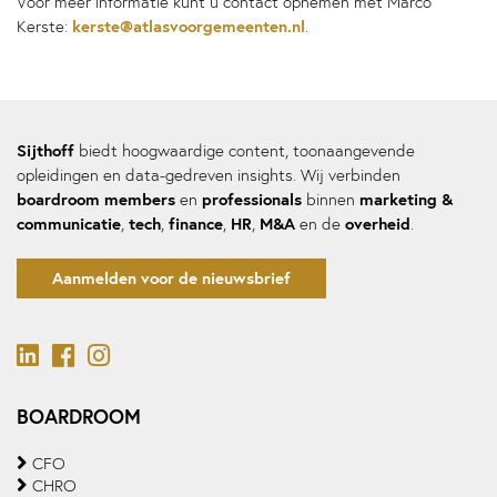
Voor meer informatie kunt u contact opnemen met Marco
kerste@atlasvoorgemeenten.nl
Kerste:
.
Sijthoff
biedt hoogwaardige content, toonaangevende
opleidingen en data-gedreven insights. Wij verbinden
boardroom members
professionals
marketing &
en
binnen
communicatie
tech
finance
HR
M&A
overheid
,
,
,
,
en de
.
Aanmelden voor de nieuwsbrief
BOARDROOM
CFO
CHRO