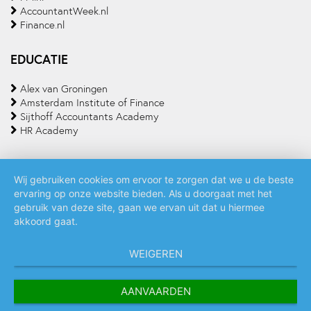
AccountantWeek.nl
Finance.nl
EDUCATIE
Alex van Groningen
Amsterdam Institute of Finance
Sijthoff Accountants Academy
HR Academy
Wij gebruiken cookies om ervoor te zorgen dat we u de beste
ervaring op onze website bieden. Als u doorgaat met het
Algemene voorwaarden
Privacy policy
Cookie statement
gebruik van deze site, gaan we ervan uit dat u hiermee
akkoord gaat.
WEIGEREN
AANVAARDEN