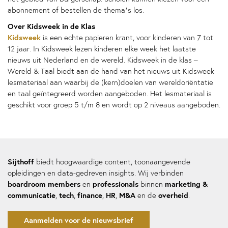
abonnement of bestellen de thema’s los.
Over Kidsweek in de Klas
Kidsweek
is een echte papieren krant, voor kinderen van 7 tot
12 jaar. In Kidsweek lezen kinderen elke week het laatste
nieuws uit Nederland en de wereld. Kidsweek in de klas –
Wereld & Taal biedt aan de hand van het nieuws uit Kidsweek
lesmateriaal aan waarbij de (kern)doelen van wereldoriëntatie
en taal geïntegreerd worden aangeboden. Het lesmateriaal is
geschikt voor groep 5 t/m 8 en wordt op 2 niveaus aangeboden.
Sijthoff
biedt hoogwaardige content, toonaangevende
opleidingen en data-gedreven insights. Wij verbinden
boardroom members
professionals
marketing &
en
binnen
communicatie
tech
finance
HR
M&A
overheid
,
,
,
,
en de
.
Aanmelden voor de nieuwsbrief