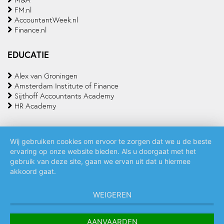
M&A
FM.nl
AccountantWeek.nl
Finance.nl
EDUCATIE
Alex van Groningen
Amsterdam Institute of Finance
Sijthoff Accountants Academy
HR Academy
Wij gebruiken cookies om ervoor te zorgen dat we u de beste
ervaring op onze website bieden. Als u doorgaat met het
Algemene voorwaarden
Privacy policy
Cookie statement
gebruik van deze site, gaan we ervan uit dat u hiermee
akkoord gaat.
WEIGEREN
AANVAARDEN