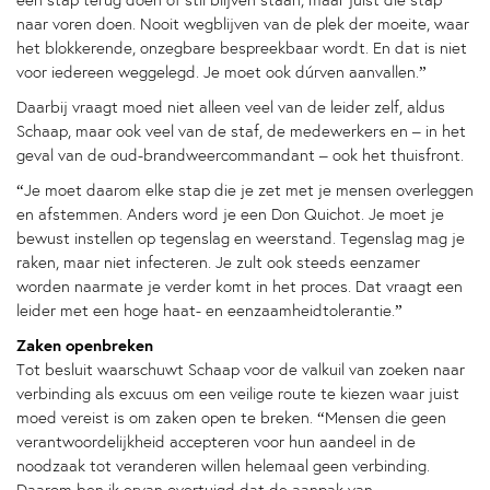
een stap terug doen of stil blijven staan, maar juist die stap
naar voren doen. Nooit wegblijven van de plek der moeite, waar
het blokkerende, onzegbare bespreekbaar wordt. En dat is niet
voor iedereen weggelegd. Je moet ook dúrven aanvallen.”
Daarbij vraagt moed niet alleen veel van de leider zelf, aldus
Schaap, maar ook veel van de staf, de medewerkers en – in het
geval van de oud-brandweercommandant – ook het thuisfront.
“Je moet daarom elke stap die je zet met je mensen overleggen
en afstemmen. Anders word je een Don Quichot. Je moet je
bewust instellen op tegenslag en weerstand. Tegenslag mag je
raken, maar niet infecteren. Je zult ook steeds eenzamer
worden naarmate je verder komt in het proces. Dat vraagt een
leider met een hoge haat- en eenzaamheidtolerantie.”
Zaken openbreken
Tot besluit waarschuwt Schaap voor de valkuil van zoeken naar
verbinding als excuus om een veilige route te kiezen waar juist
moed vereist is om zaken open te breken. “Mensen die geen
verantwoordelijkheid accepteren voor hun aandeel in de
noodzaak tot veranderen willen helemaal geen verbinding.