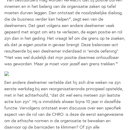
“Van bestuurders mag worden verwacht dat zij positie durven
innemen en in het belang van de organisatie zaken op tafel
moeten durven leggen. Dan ontstaat de noodzakelijke dialoog,
die de business verder kan helpen”, zegt een van de
deelnemers. Dat gaat volgens een andere deelnemer vaak
gepaard met angst om iets te verliezen, de eigen positie en rol
zijn dan in het geding. Het vraagt lef om die grens op te zoeken,
als dat je eigen positie in gevaar brengt. Deze balanceer-act
resulteerde bij een deelnemer inderdaad in ‘einde oefening’:
“Het was wel duidelijk dat mijn positie daarmee onhoudbaar
was geworden. Maar je moet voor jezelf een grens trekken.”
Een andere deelnemer vertelde dat hij zich drie weken na zijn
eerste werkdag bij een reorganisatieronde principieel opstelde,
met in het achterhoofd, ‘dat dit wel eens meteen zijn laatste
actie kon zijn’. Hij is inmiddels alweer bijna 10 jaar in dezelfde
functie. Vervolgens ontstaat even discussie over een specifiek
aspect van de rol van de CHRO: is deze de eerst aangewezene
om de ethische normen in de organisatie te bewaken en
daarvoor op de barricaden te klimmen? Of zijn alle