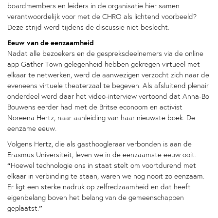
boardmembers en leiders in de organisatie hier samen
verantwoordelijk voor met de CHRO als lichtend voorbeeld?
Deze strijd werd tijdens de discussie niet beslecht.
Eeuw van de eenzaamheid
Nadat alle bezoekers en de gespreksdeelnemers via de online
app Gather Town gelegenheid hebben gekregen virtueel met
elkaar te netwerken, werd de aanwezigen verzocht zich naar de
eveneens virtuele theaterzaal te begeven. Als afsluitend plenair
onderdeel werd daar het video-interview vertoond dat Anna-Bo
Bouwens eerder had met de Britse econoom en activist
Noreena Hertz, naar aanleiding van haar nieuwste boek: De
eenzame eeuw.
Volgens Hertz, die als gasthoogleraar verbonden is aan de
Erasmus Universiteit, leven we in de eenzaamste eeuw ooit.
“Hoewel technologie ons in staat stelt om voortdurend met
elkaar in verbinding te staan, waren we nog nooit zo eenzaam.
Er ligt een sterke nadruk op zelfredzaamheid en dat heeft
eigenbelang boven het belang van de gemeenschappen
geplaatst.”