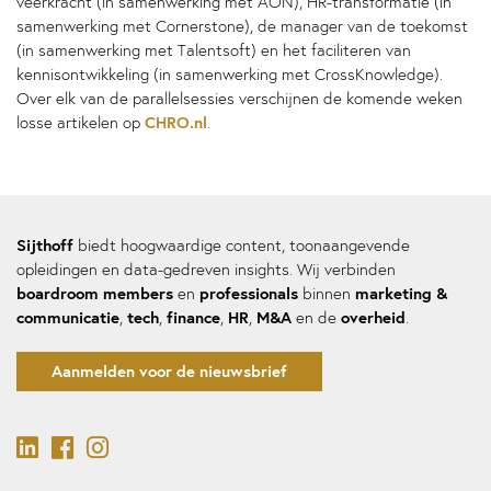
veerkracht (in samenwerking met AON), HR-transformatie (in
samenwerking met Cornerstone), de manager van de toekomst
(in samenwerking met Talentsoft) en het faciliteren van
kennisontwikkeling (in samenwerking met CrossKnowledge).
Over elk van de parallelsessies verschijnen de komende weken
CHRO.nl
losse artikelen op
.
Sijthoff
biedt hoogwaardige content, toonaangevende
opleidingen en data-gedreven insights. Wij verbinden
boardroom members
professionals
marketing &
en
binnen
communicatie
tech
finance
HR
M&A
overheid
,
,
,
,
en de
.
Aanmelden voor de nieuwsbrief