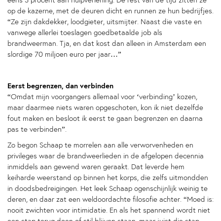
eens 3 procent aan hulpverlening. De rest van de tijd zitten ze
op de kazerne, met de deuren dicht en runnen ze hun bedrijfjes.
“Ze zijn dakdekker, loodgieter, uitsmijter. Naast die vaste en
vanwege allerlei toeslagen goedbetaalde job als
brandweerman. Tja, en dat kost dan alleen in Amsterdam een
slordige 70 miljoen euro per jaar…”
Eerst begrenzen, dan verbinden
“Omdat mijn voorgangers allemaal voor ‘verbinding’ kozen,
maar daarmee niets waren opgeschoten, kon ik niet dezelfde
fout maken en besloot ik eerst te gaan begrenzen en daarna
pas te verbinden”.
Zo begon Schaap te morrelen aan alle verworvenheden en
privileges waar de brandweerlieden in de afgelopen decennia
inmiddels aan gewend waren geraakt. Dat leverde hem
keiharde weerstand op binnen het korps, die zelfs uitmondden
in doodsbedreigingen. Het leek Schaap ogenschijnlijk weinig te
deren, en daar zat een weldoordachte filosofie achter. “Moed is:
nooit zwichten voor intimidatie. En als het spannend wordt niet