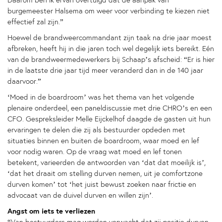
Daarom ben ik ervan overtuigd dat de aanpak van
burgemeester Halsema om weer voor verbinding te kiezen niet
effectief zal zijn.”
Hoewel de brandweercommandant zijn taak na drie jaar moest
afbreken, heeft hij in die jaren toch wel degelijk iets bereikt. Eén
van de brandweermedewerkers bij Schaap’s afscheid: “Er is hier
in de laatste drie jaar tijd meer veranderd dan in de 140 jaar
daarvoor.”
‘Moed in de boardroom’ was het thema van het volgende
plenaire onderdeel, een paneldiscussie met drie CHRO’s en een
CFO. Gespreksleider Melle Eijckelhof daagde de gasten uit hun
ervaringen te delen die zij als bestuurder opdeden met
situaties binnen en buiten de boardroom, waar moed en lef
voor nodig waren. Op de vraag wat moed en lef tonen
betekent, varieerden de antwoorden van ‘dat dat moeilijk is’,
‘dat het draait om stelling durven nemen, uit je comfortzone
durven komen’ tot ‘het juist bewust zoeken naar frictie en
advocaat van de duivel durven en willen zijn’.
Angst om iets te verliezen