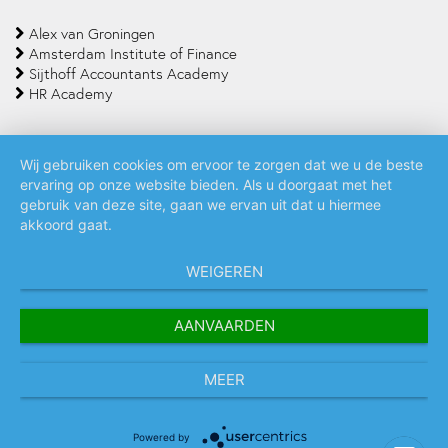
Alex van Groningen
Amsterdam Institute of Finance
Sijthoff Accountants Academy
HR Academy
Wij gebruiken cookies om ervoor te zorgen dat we u de beste
ervaring op onze website bieden. Als u doorgaat met het
Algemene voorwaarden
Privacy policy
Cookie statement
gebruik van deze site, gaan we ervan uit dat u hiermee
akkoord gaat.
WEIGEREN
AANVAARDEN
MEER
Powered by