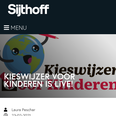
MENU
KIESWIJZER VOOR
KINDEREN IS LIVE!
Laura Peschar
23-02-2021