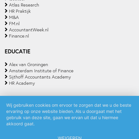
Atlas Research
HR Praktijk
M&A
FM.nl
AccountantWeek.nl
Finance.nl
EDUCATIE
Alex van Groningen
Amsterdam Institute of Finance
Sijthoff Accountants Academy
HR Academy
Wij gebruiken cookies om ervoor te zorgen dat we u de beste
ervaring op onze website bieden. Als u doorgaat met het
Algemene voorwaarden
Privacy policy
Cookie statement
gebruik van deze site, gaan we ervan uit dat u hiermee
akkoord gaat.
WEIGEREN