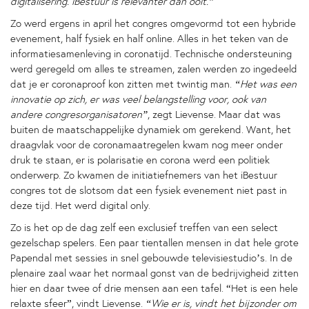
digitalisering. iBestuur is relevanter dan ooit.”
Zo werd ergens in april het congres omgevormd tot een hybride
evenement, half fysiek en half online. Alles in het teken van de
informatiesamenleving in coronatijd. Technische ondersteuning
werd geregeld om alles te streamen, zalen werden zo ingedeeld
dat je er coronaproof kon zitten met twintig man.
“Het was een
innovatie op zich, er was veel belangstelling voor, ook van
andere congresorganisatoren”
, zegt Lievense. Maar dat was
buiten de maatschappelijke dynamiek om gerekend. Want, het
draagvlak voor de coronamaatregelen kwam nog meer onder
druk te staan, er is polarisatie en corona werd een politiek
onderwerp. Zo kwamen de initiatiefnemers van het iBestuur
congres tot de slotsom dat een fysiek evenement niet past in
deze tijd. Het werd digital only.
Zo is het op de dag zelf een exclusief treffen van een select
gezelschap spelers. Een paar tientallen mensen in dat hele grote
Papendal met sessies in snel gebouwde televisiestudio’s. In de
plenaire zaal waar het normaal gonst van de bedrijvigheid zitten
hier en daar twee of drie mensen aan een tafel. “Het is een hele
relaxte sfeer”, vindt Lievense.
“Wie er is, vindt het bijzonder om