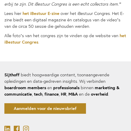
erbij te zijn. Dit iBestuur Congres is een echt collectors item.”
het iBestuur E-zine
Lees hier
over het iBestuur Congres. Het E-
zine biedt een digitaal magazine én catalogus van de video’s
van de circa 50 sessie die gehouden werden.
het
Alle foto’s van het congres zijn te vinden op de website van
iBestuur Congres
.
Sijthoff
biedt hoogwaardige content, toonaangevende
opleidingen en data-gedreven insights. Wij verbinden
boardroom members
professionals
marketing &
en
binnen
communicatie
tech
finance
HR
M&A
overheid
,
,
,
,
en de
.
Aanmelden voor de nieuwsbrief