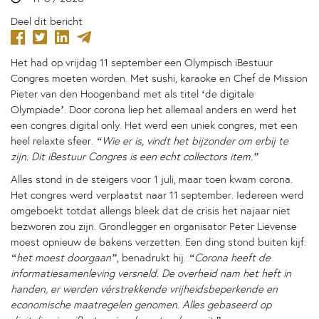
Deel dit bericht
Het had op vrijdag 11 september een Olympisch iBestuur
Congres moeten worden. Met sushi, karaoke en Chef de Mission
Pieter van den Hoogenband met als titel ‘de digitale
Olympiade’. Door corona liep het allemaal anders en werd het
een congres digital only. Het werd een uniek congres, met een
heel relaxte sfeer.
“Wie er is, vindt het bijzonder om erbij te
zijn. Dit iBestuur Congres is een echt collectors item.”
Alles stond in de steigers voor 1 juli, maar toen kwam corona.
Het congres werd verplaatst naar 11 september. Iedereen werd
omgeboekt totdat allengs bleek dat de crisis het najaar niet
bezworen zou zijn. Grondlegger en organisator Peter Lievense
moest opnieuw de bakens verzetten. Een ding stond buiten kijf:
“het moest doorgaan”
, benadrukt hij.
“Corona heeft de
informatiesamenleving versneld. De overheid nam het heft in
handen, er werden vérstrekkende vrijheidsbeperkende en
economische maatregelen genomen. Alles gebaseerd op