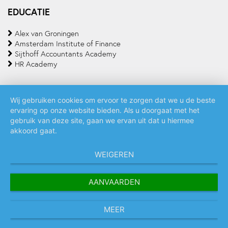
EDUCATIE
Alex van Groningen
Amsterdam Institute of Finance
Sijthoff Accountants Academy
HR Academy
Wij gebruiken cookies om ervoor te zorgen dat we u de beste
ervaring op onze website bieden. Als u doorgaat met het
Algemene voorwaarden
Privacy policy
Cookie statement
gebruik van deze site, gaan we ervan uit dat u hiermee
akkoord gaat.
WEIGEREN
AANVAARDEN
MEER