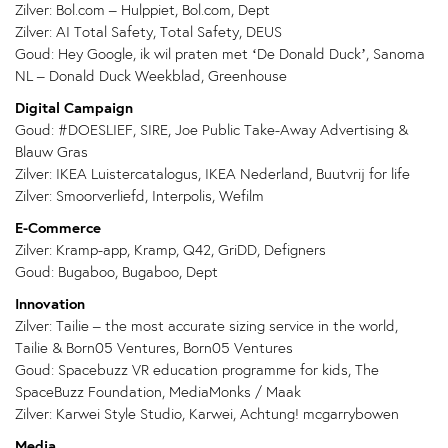
Zilver: Bol.com – Hulppiet, Bol.com, Dept
Zilver: AI Total Safety, Total Safety, DEUS
Goud: Hey Google, ik wil praten met ‘De Donald Duck’, Sanoma
NL – Donald Duck Weekblad, Greenhouse
Digital Campaign
Goud: #DOESLIEF, SIRE, Joe Public Take-Away Advertising &
Blauw Gras
Zilver: IKEA Luistercatalogus, IKEA Nederland, Buutvrij for life
Zilver: Smoorverliefd, Interpolis, Wefilm
E-Commerce
Zilver: Kramp-app, Kramp, Q42, GriDD, Defigners
Goud: Bugaboo, Bugaboo, Dept
Innovation
Zilver: Tailie – the most accurate sizing service in the world,
Tailie & Born05 Ventures, Born05 Ventures
Goud: Spacebuzz VR education programme for kids, The
SpaceBuzz Foundation, MediaMonks / Maak
Zilver: Karwei Style Studio, Karwei, Achtung! mcgarrybowen
Media