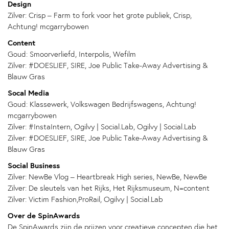
Design
Zilver: Crisp – Farm to fork voor het grote publiek, Crisp,
Achtung! mcgarrybowen
Content
Goud: Smoorverliefd, Interpolis, Wefilm
Zilver: #DOESLIEF, SIRE, Joe Public Take-Away Advertising &
Blauw Gras
Socal Media
Goud: Klassewerk, Volkswagen Bedrijfswagens, Achtung!
mcgarrybowen
Zilver: #InstaIntern, Ogilvy | Social.Lab, Ogilvy | Social.Lab
Zilver: #DOESLIEF, SIRE, Joe Public Take-Away Advertising &
Blauw Gras
Social Business
Zilver: NewBe Vlog – Heartbreak High series, NewBe, NewBe
Zilver: De sleutels van het Rijks, Het Rijksmuseum, N=content
Zilver: Victim Fashion,ProRail, Ogilvy | Social.Lab
Over de SpinAwards
De SpinAwards zijn de prijzen voor creatieve concepten die het