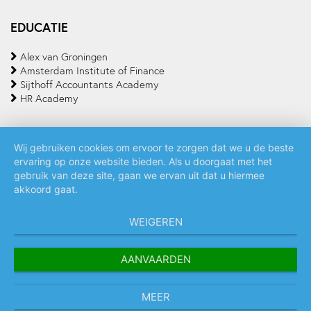
EDUCATIE
Alex van Groningen
Amsterdam Institute of Finance
Sijthoff Accountants Academy
HR Academy
Wij gebruiken cookies om ervoor te zorgen dat we u de beste
ervaring op onze website bieden. Als u doorgaat met het
Algemene voorwaarden
Privacy policy
Cookie statement
gebruik van deze site, gaan we ervan uit dat u hiermee
akkoord gaat.
WEIGEREN
AANVAARDEN
MEER