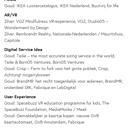
Goud: IKEA Luistercatalogus, IKEA Nederland, Buutvrij for life
AR/VR
Zilver: VGZ Mindfulness VR-experience, VGZ, Studio05 –
Wonderment by Design
Zilver: Rembrandt Reality, Nationale-Nederlanden / Mauritshuis,
Capitola
Digital Service Idea
Goud: Tailie – the most accurate sizing service in the world,
Tailie & Born05 Ventures, Born05 Ventures
Goud: Crisp – Farm to fork voor het grote publiek, Crisp,
Achtung! mcgarrybowen
Goud: BrandMR: het recht toegankelijk voor iedereen, BrandMR,
onderdeel SRK, Fabrique en LabDigital
User Experience
Goud: Spacebuzz VR education programme for kids, The
SpaceBuzz Foundation, MediaMonks / Maak
Goud: Gemakkelijker je kaartje kopen: nieuwe GVB
kaartautomaat, GVB Amsterdam, Fabrique