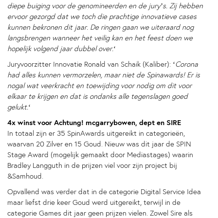
diepe buiging voor de genomineerden en de jury’s. Zij hebben
ervoor gezorgd dat we toch die prachtige innovatieve cases
kunnen bekronen dit jaar. De ringen gaan we uiteraard nog
langsbrengen wanneer het veilig kan en het feest doen we
hopelijk volgend jaar dubbel over.
‘
Juryvoorzitter Innovatie Ronald van Schaik (Kaliber): ‘
Corona
had alles kunnen vermorzelen, maar niet de Spinawards! Er is
nogal wat veerkracht en toewijding voor nodig om dit voor
elkaar te krijgen en dat is ondanks alle tegenslagen goed
gelukt.
‘
4x winst voor Achtung! mcgarrybowen, dept en SIRE
In totaal zijn er 35 SpinAwards uitgereikt in categorieën,
waarvan 20 Zilver en 15 Goud. Nieuw was dit jaar de SPIN
Stage Award (mogelijk gemaakt door Mediastages) waarin
Bradley Langguth in de prijzen viel voor zijn project bij
&Samhoud.
Opvallend was verder dat in de categorie Digital Service Idea
maar liefst drie keer Goud werd uitgereikt, terwijl in de
categorie Games dit jaar geen prijzen vielen. Zowel Sire als