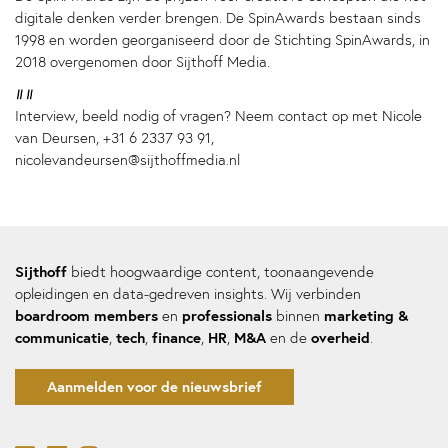
digitale denken verder brengen. De SpinAwards bestaan sinds
1998 en worden georganiseerd door de Stichting SpinAwards, in
2018 overgenomen door Sijthoff Media.
##
Interview, beeld nodig of vragen? Neem contact op met Nicole
van Deursen, +31 6 2337 93 91,
nicolevandeursen@sijthoffmedia.nl
Sijthoff
biedt hoogwaardige content, toonaangevende
opleidingen en data-gedreven insights. Wij verbinden
boardroom members
professionals
marketing &
en
binnen
communicatie
tech
finance
HR
M&A
overheid
,
,
,
,
en de
.
Aanmelden voor de nieuwsbrief