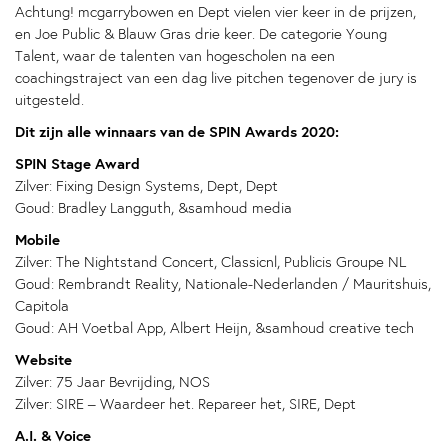
Achtung! mcgarrybowen en Dept vielen vier keer in de prijzen,
en Joe Public & Blauw Gras drie keer. De categorie Young
Talent, waar de talenten van hogescholen na een
coachingstraject van een dag live pitchen tegenover de jury is
uitgesteld.
Dit zijn alle winnaars van de SPIN Awards 2020:
SPIN Stage Award
Zilver: Fixing Design Systems, Dept, Dept
Goud: Bradley Langguth, &samhoud media
Mobile
Zilver: The Nightstand Concert, Classicnl, Publicis Groupe NL
Goud: Rembrandt Reality, Nationale-Nederlanden / Mauritshuis,
Capitola
Goud: AH Voetbal App, Albert Heijn, &samhoud creative tech
Website
Zilver: 75 Jaar Bevrijding, NOS
Zilver: SIRE – Waardeer het. Repareer het, SIRE, Dept
A.I. & Voice