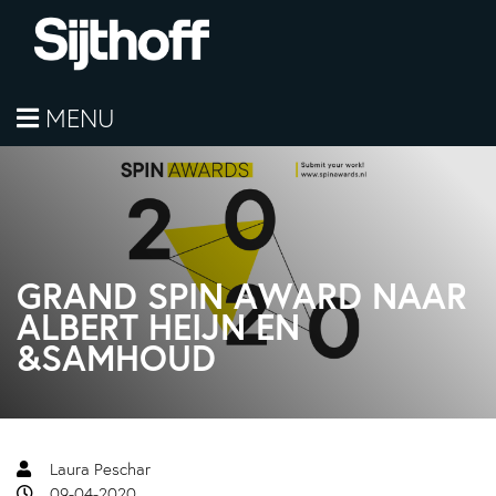
MENU
GRAND SPIN AWARD NAAR
ALBERT HEIJN EN
&SAMHOUD
Laura Peschar
09-04-2020