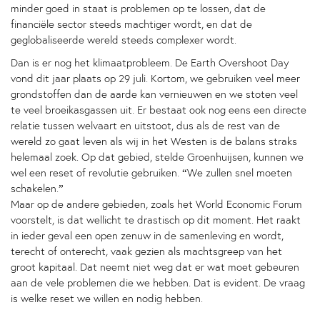
minder goed in staat is problemen op te lossen, dat de
financiële sector steeds machtiger wordt, en dat de
geglobaliseerde wereld steeds complexer wordt.
Dan is er nog het klimaatprobleem. De Earth Overshoot Day
vond dit jaar plaats op 29 juli. Kortom, we gebruiken veel meer
grondstoffen dan de aarde kan vernieuwen en we stoten veel
te veel broeikasgassen uit. Er bestaat ook nog eens een directe
relatie tussen welvaart en uitstoot, dus als de rest van de
wereld zo gaat leven als wij in het Westen is de balans straks
helemaal zoek. Op dat gebied, stelde Groenhuijsen, kunnen we
wel een reset of revolutie gebruiken. “We zullen snel moeten
schakelen.”
Maar op de andere gebieden, zoals het World Economic Forum
voorstelt, is dat wellicht te drastisch op dit moment. Het raakt
in ieder geval een open zenuw in de samenleving en wordt,
terecht of onterecht, vaak gezien als machtsgreep van het
groot kapitaal. Dat neemt niet weg dat er wat moet gebeuren
aan de vele problemen die we hebben. Dat is evident. De vraag
is welke reset we willen en nodig hebben.