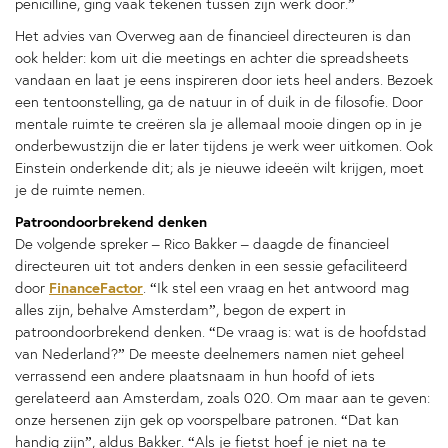
penicilline, ging vaak tekenen tussen zijn werk door.”
Het advies van Overweg aan de financieel directeuren is dan
ook helder: kom uit die meetings en achter die spreadsheets
vandaan en laat je eens inspireren door iets heel anders. Bezoek
een tentoonstelling, ga de natuur in of duik in de filosofie. Door
mentale ruimte te creëren sla je allemaal mooie dingen op in je
onderbewustzijn die er later tijdens je werk weer uitkomen. Ook
Einstein onderkende dit; als je nieuwe ideeën wilt krijgen, moet
je de ruimte nemen.
Patroondoorbrekend denken
De volgende spreker – Rico Bakker – daagde de financieel
directeuren uit tot anders denken in een sessie gefaciliteerd
FinanceFactor
door
. “Ik stel een vraag en het antwoord mag
alles zijn, behalve Amsterdam”, begon de expert in
patroondoorbrekend denken. “De vraag is: wat is de hoofdstad
van Nederland?” De meeste deelnemers namen niet geheel
verrassend een andere plaatsnaam in hun hoofd of iets
gerelateerd aan Amsterdam, zoals 020. Om maar aan te geven:
onze hersenen zijn gek op voorspelbare patronen. “Dat kan
handig zijn”, aldus Bakker. “Als je fietst hoef je niet na te