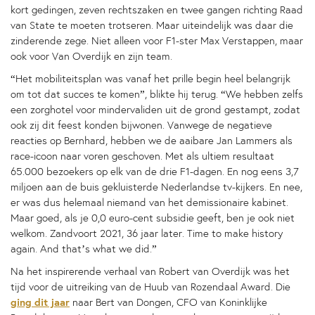
kort gedingen, zeven rechtszaken en twee gangen richting Raad
van State te moeten trotseren. Maar uiteindelijk was daar die
zinderende zege. Niet alleen voor F1-ster Max Verstappen, maar
ook voor Van Overdijk en zijn team.
“Het mobiliteitsplan was vanaf het prille begin heel belangrijk
om tot dat succes te komen”, blikte hij terug. “We hebben zelfs
een zorghotel voor mindervaliden uit de grond gestampt, zodat
ook zij dit feest konden bijwonen. Vanwege de negatieve
reacties op Bernhard, hebben we de aaibare Jan Lammers als
race-icoon naar voren geschoven. Met als ultiem resultaat
65.000 bezoekers op elk van de drie F1-dagen. En nog eens 3,7
miljoen aan de buis gekluisterde Nederlandse tv-kijkers. En nee,
er was dus helemaal niemand van het demissionaire kabinet.
Maar goed, als je 0,0 euro-cent subsidie geeft, ben je ook niet
welkom. Zandvoort 2021, 36 jaar later. Time to make history
again. And that’s what we did.”
Na het inspirerende verhaal van Robert van Overdijk was het
tijd voor de uitreiking van de Huub van Rozendaal Award. Die
ging dit jaar
naar Bert van Dongen, CFO van Koninklijke