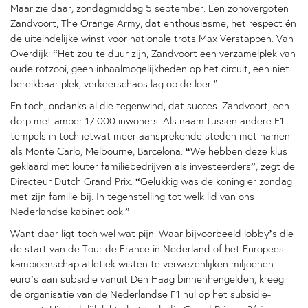
Maar zie daar, zondagmiddag 5 september. Een zonovergoten
Zandvoort, The Orange Army, dat enthousiasme, het respect én
de uiteindelijke winst voor nationale trots Max Verstappen. Van
Overdijk: “Het zou te duur zijn, Zandvoort een verzamelplek van
oude rotzooi, geen inhaalmogelijkheden op het circuit, een niet
bereikbaar plek, verkeerschaos lag op de loer.”
En toch, ondanks al die tegenwind, dat succes. Zandvoort, een
dorp met amper 17.000 inwoners. Als naam tussen andere F1-
tempels in toch ietwat meer aansprekende steden met namen
als Monte Carlo, Melbourne, Barcelona. “We hebben deze klus
geklaard met louter familiebedrijven als investeerders”, zegt de
Directeur Dutch Grand Prix. “Gelukkig was de koning er zondag
met zijn familie bij. In tegenstelling tot welk lid van ons
Nederlandse kabinet ook.”
Want daar ligt toch wel wat pijn. Waar bijvoorbeeld lobby’s die
de start van de Tour de France in Nederland of het Europees
kampioenschap atletiek wisten te verwezenlijken miljoenen
euro’s aan subsidie vanuit Den Haag binnenhengelden, kreeg
de organisatie van de Nederlandse F1 nul op het subsidie-