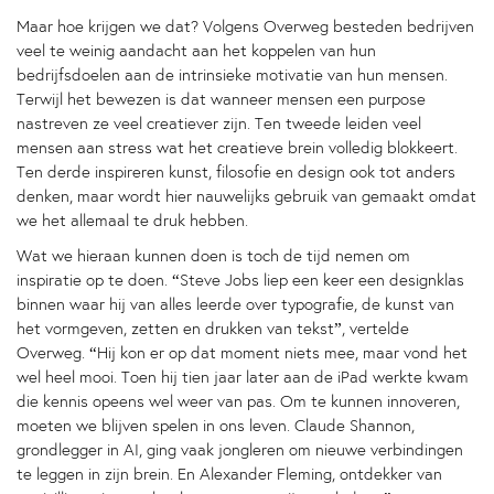
Maar hoe krijgen we dat? Volgens Overweg besteden bedrijven
veel te weinig aandacht aan het koppelen van hun
bedrijfsdoelen aan de intrinsieke motivatie van hun mensen.
Terwijl het bewezen is dat wanneer mensen een purpose
nastreven ze veel creatiever zijn. Ten tweede leiden veel
mensen aan stress wat het creatieve brein volledig blokkeert.
Ten derde inspireren kunst, filosofie en design ook tot anders
denken, maar wordt hier nauwelijks gebruik van gemaakt omdat
we het allemaal te druk hebben.
Wat we hieraan kunnen doen is toch de tijd nemen om
inspiratie op te doen. “Steve Jobs liep een keer een designklas
binnen waar hij van alles leerde over typografie, de kunst van
het vormgeven, zetten en drukken van tekst”, vertelde
Overweg. “Hij kon er op dat moment niets mee, maar vond het
wel heel mooi. Toen hij tien jaar later aan de iPad werkte kwam
die kennis opeens wel weer van pas. Om te kunnen innoveren,
moeten we blijven spelen in ons leven. Claude Shannon,
grondlegger in AI, ging vaak jongleren om nieuwe verbindingen
te leggen in zijn brein. En Alexander Fleming, ontdekker van