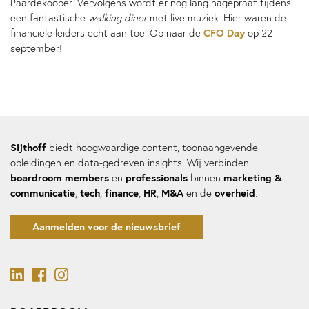
Paardekooper. Vervolgens wordt er nog lang nagepraat tijdens
een fantastische
walking diner
met live muziek. Hier waren de
CFO Day
financiële leiders echt aan toe. Op naar de
op 22
september!
Sijthoff
biedt hoogwaardige content, toonaangevende
opleidingen en data-gedreven insights. Wij verbinden
boardroom members
professionals
marketing &
en
binnen
communicatie
tech
finance
HR
M&A
overheid
,
,
,
,
en de
.
Aanmelden voor de nieuwsbrief