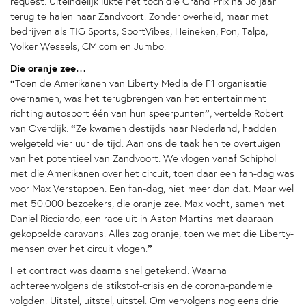
request. Uiteindelijk lukte het toch die Grand Prix na 36 jaar
terug te halen naar Zandvoort. Zonder overheid, maar met
bedrijven als TIG Sports, SportVibes, Heineken, Pon, Talpa,
Volker Wessels, CM.com en Jumbo.
Die oranje zee…
“Toen de Amerikanen van Liberty Media de F1 organisatie
overnamen, was het terugbrengen van het entertainment
richting autosport één van hun speerpunten”, vertelde Robert
van Overdijk. “Ze kwamen destijds naar Nederland, hadden
welgeteld vier uur de tijd. Aan ons de taak hen te overtuigen
van het potentieel van Zandvoort. We vlogen vanaf Schiphol
met die Amerikanen over het circuit, toen daar een fan-dag was
voor Max Verstappen. Een fan-dag, niet meer dan dat. Maar wel
met 50.000 bezoekers, die oranje zee. Max vocht, samen met
Daniel Ricciardo, een race uit in Aston Martins met daaraan
gekoppelde caravans. Alles zag oranje, toen we met die Liberty-
mensen over het circuit vlogen.”
Het contract was daarna snel getekend. Waarna
achtereenvolgens de stikstof-crisis en de corona-pandemie
volgden. Uitstel, uitstel, uitstel. Om vervolgens nog eens drie