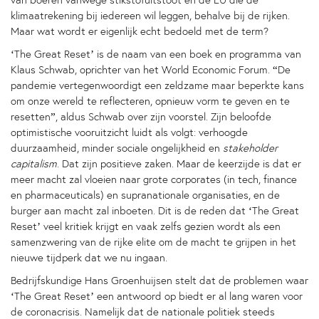
van boeren vanwege stikstofuitstoot en de EU die de
klimaatrekening bij iedereen wil leggen, behalve bij de rijken.
Maar wat wordt er eigenlijk echt bedoeld met de term?
‘The Great Reset’ is de naam van een boek en programma van
Klaus Schwab, oprichter van het World Economic Forum. “De
pandemie vertegenwoordigt een zeldzame maar beperkte kans
om onze wereld te reflecteren, opnieuw vorm te geven en te
resetten”, aldus Schwab over zijn voorstel. Zijn beloofde
optimistische vooruitzicht luidt als volgt: verhoogde
duurzaamheid, minder sociale ongelijkheid en
stakeholder
capitalism
. Dat zijn positieve zaken. Maar de keerzijde is dat er
meer macht zal vloeien naar grote corporates (in tech, finance
en pharmaceuticals) en supranationale organisaties, en de
burger aan macht zal inboeten. Dit is de reden dat ‘The Great
Reset’ veel kritiek krijgt en vaak zelfs gezien wordt als een
samenzwering van de rijke elite om de macht te grijpen in het
nieuwe tijdperk dat we nu ingaan.
Bedrijfskundige Hans Groenhuijsen stelt dat de problemen waar
‘The Great Reset’ een antwoord op biedt er al lang waren voor
de coronacrisis. Namelijk dat de nationale politiek steeds