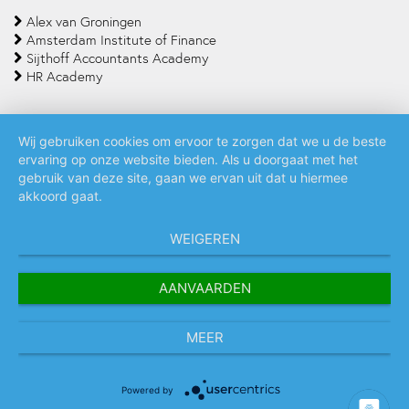
Alex van Groningen
Amsterdam Institute of Finance
Sijthoff Accountants Academy
HR Academy
Wij gebruiken cookies om ervoor te zorgen dat we u de beste
ervaring op onze website bieden. Als u doorgaat met het
Algemene voorwaarden
Privacy policy
Cookie statement
gebruik van deze site, gaan we ervan uit dat u hiermee
akkoord gaat.
WEIGEREN
AANVAARDEN
MEER
Powered by