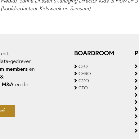
Media), Sanne Linssen (Managing Director Kids & Flow DPG
(hoofdredacteur Kidsweek en Samsam)
BOARDROOM
P
ent,
data-gedreven
CFO
om members
en
CHRO
 &
CMO
M&A
,
en de
CTO
ef