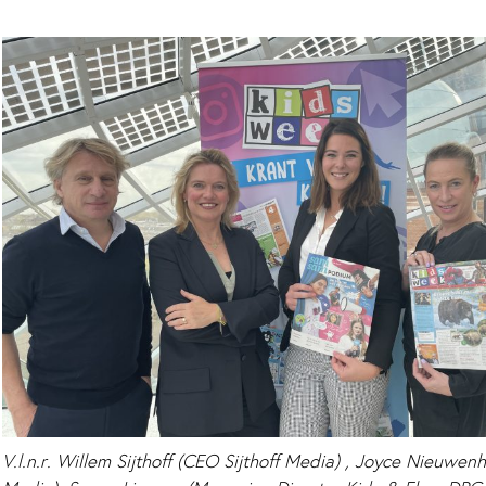
V.l.n.r. Willem Sijthoff (CEO Sijthoff Media) , Joyce Nieuwe