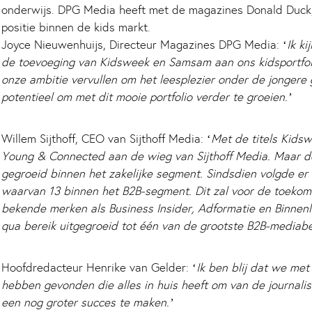
onderwijs. DPG Media heeft met de magazines Donald Duck,
positie binnen de kids markt.
Joyce Nieuwenhuijs, Directeur Magazines DPG Media: ‘
Ik k
de toevoeging van Kidsweek en Samsam aan ons kidsportfol
onze ambitie vervullen om het leesplezier onder de jongere g
potentieel om met dit mooie portfolio verder te groeien.’
Willem Sijthoff, CEO van Sijthoff Media: ‘
Met de titels Kids
Young & Connected aan de wieg van Sijthoff Media. Maar de 
gegroeid binnen het zakelijke segment. Sindsdien volgde e
waarvan 13 binnen het B2B-segment. Dit zal voor de toekoms
bekende merken als Business Insider, Adformatie en Binnen
qua bereik uitgegroeid tot één van de grootste B2B-mediabe
Hoofdredacteur Henrike van Gelder: ‘
Ik ben blij dat we me
hebben gevonden die alles in huis heeft om van de journali
een nog groter succes te maken.’