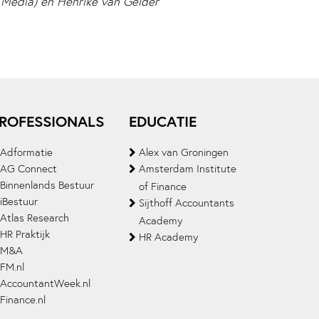
 Media) en Henrike van Gelder
ROFESSIONALS
EDUCATIE
Adformatie
Alex van Groningen
AG Connect
Amsterdam Institute
Binnenlands Bestuur
of Finance
iBestuur
Sijthoff Accountants
Atlas Research
Academy
HR Praktijk
HR Academy
M&A
FM.nl
AccountantWeek.nl
Finance.nl