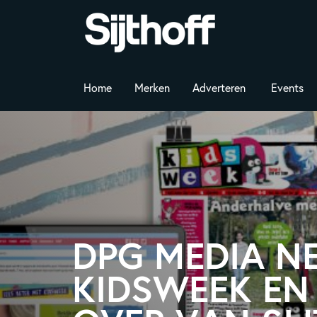
Home
Merken
Adverteren
Events
DPG MEDIA N
KIDSWEEK E