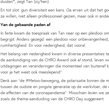
duiden”, zegt Tan (zij/hen).
En tot slot: gun diversiteit een kans. Ga ervan uit dat het 
ze willen, niet alleen professioneel gezien, maar ook in ande
Van de gebaande paden af
In feite kwam de toespraak van Tan neer op een pleidooi om 
begrijpt. Anders gezegd: een pleidooi voor onbevangenheid, 
ruimhartigheid. En voor nederigheid, dat vooral.
Het belang van nederigheid kwam in diverse presentaties ter
de aankondiging van de CHRO Award ook al stond, leven we 
uitdagingen en veranderingen die momenteel van buitenaf k
voor je het weet ook meeslepend’.
Denk aan ‘de #Metoo-beweging, de polarisatie binnen de ma
tussen de oudste en jongste generatie op de werkvloer, de c
de effecten van de coronapandemie’. Misschien leven we zelf
zoals de thema-aanduiding van de CHRO Day suggereert.