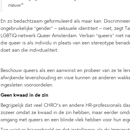
nieuw”
En zo bedachtzaam geformuleerd als maar kan. Discrimineer
ongebruikelijke ‘gender’ – seksuele identiteit – niet, zegt 
LGBTIQ-netwerk Queer Amsterdam. Verban ‘queers’ niet na
die queer is als individu in plaats van een stereotype benad
doet aan die indivdualiteit.
Beschouw queers als een aanwinst en probeer van ze te lere
afwijkende levenshouding en visie kunnen ze anderen wakk
ingesleten vooroordelen.
Geen kwaad in de zin
Begrijpelijk dat veel CHRO’s en andere HR-professionals daar 
zozeer omdat ze kwaad in de zin hebben, maar eerder omda
omgang met queers en een blinde vlek hebben voor hun eig
Tan wijst er bijvoorbeeld op dat instellingen als de Immigrat