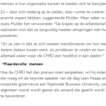
mensen in hun organisatie kansen te bieden zich te bewijze
Zo – door zich nederig op te stellen, door ruimte te creër
enorme impact hebben, suggereerde Mulder. Maar zeker i
zoals Mulder het verwoordde: “De krapte op de arbeidsmark
realiseren zich dat ze zorgvuldig moeten omspringen met hu
presteren.
“En ze zien in dat ze zich moeten transformeren om hun med
betere balans tussen werk- en privéleven te vinden en hun w
allemaal zaken waar de CHRO een hoofdrol in kan spelen.”
‘Waardevolle’ mensen
Hoe de CHRO het dan precies moet aanpakken, wil hij inde
die vraag wil de keynote-speaker van de dag Leen Paape a
corporate governance aan Nyenrode Business University, c
algemeen vooral wordt gezien als iemand die geacht wordt de
te bevorderen.