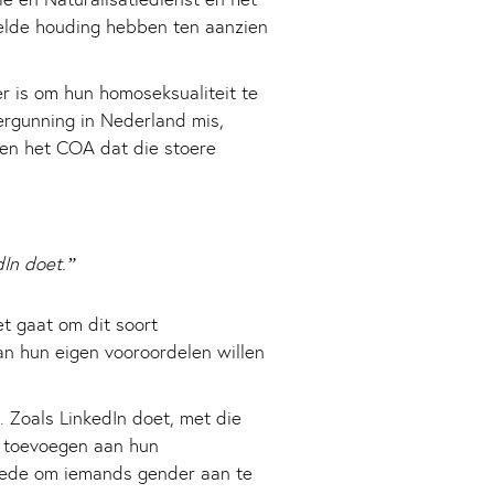
elde houding hebben ten aanzien
r is om hun homoseksualiteit te
ergunning in Nederland mis,
en het COA dat die stoere
dIn doet.”
et gaat om dit soort
an hun eigen vooroordelen willen
. Zoals LinkedIn doet, met die
 toevoegen aan hun
eede om iemands gender aan te