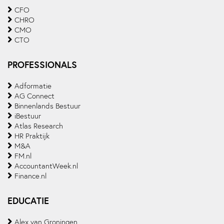
CFO
CHRO
CMO
CTO
PROFESSIONALS
Adformatie
AG Connect
Binnenlands Bestuur
iBestuur
Atlas Research
HR Praktijk
M&A
FM.nl
AccountantWeek.nl
Finance.nl
EDUCATIE
Alex van Groningen