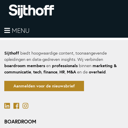
Digitaal magazine M&A
MENU
Hier komt de sidebar
Sijthoff
biedt hoogwaardige content, toonaangevende
opleidingen en data-gedreven insights. Wij verbinden
boardroom members
professionals
marketing &
en
binnen
communicatie
tech
finance
HR
M&A
overheid
,
,
,
,
en de
.
Aanmelden voor de nieuwsbrief
BOARDROOM