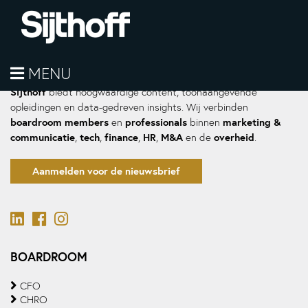
MENU
Sijthoff
biedt hoogwaardige content, toonaangevende
opleidingen en data-gedreven insights. Wij verbinden
boardroom members
professionals
marketing &
en
binnen
communicatie
tech
finance
HR
M&A
overheid
,
,
,
,
en de
.
Aanmelden voor de nieuwsbrief
BOARDROOM
CFO
CHRO