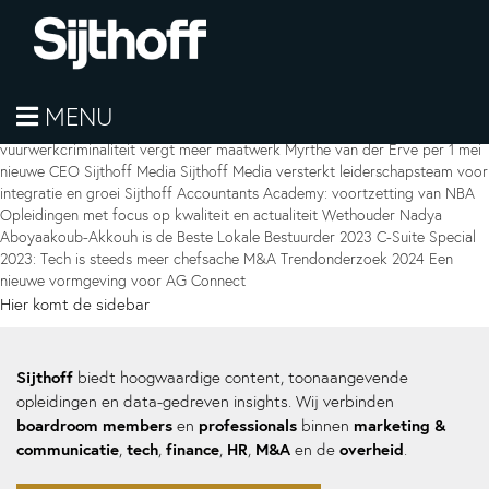
Sijthoff neemt Frankwatching over Mooie line-up MarketingLive!
MENU
benadrukt belang uitgebreide marketingkennis Aanpak
vuurwerkcriminaliteit vergt meer maatwerk Myrthe van der Erve per 1 mei
nieuwe CEO Sijthoff Media Sijthoff Media versterkt leiderschapsteam voor
integratie en groei Sijthoff Accountants Academy: voortzetting van NBA
Opleidingen met focus op kwaliteit en actualiteit Wethouder Nadya
Aboyaakoub-Akkouh is de Beste Lokale Bestuurder 2023 C-Suite Special
2023: Tech is steeds meer chefsache M&A Trendonderzoek 2024 Een
nieuwe vormgeving voor AG Connect
Hier komt de sidebar
Sijthoff
biedt hoogwaardige content, toonaangevende
opleidingen en data-gedreven insights. Wij verbinden
boardroom members
professionals
marketing &
en
binnen
communicatie
tech
finance
HR
M&A
overheid
,
,
,
,
en de
.