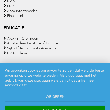
M&A
FM.nl
AccountantWeek.nl
Finance.nl
EDUCATIE
Alex van Groningen
Amsterdam Institute of Finance
Sijthoff Accountants Academy
HR Academy
Wij gebruiken cookies om ervoor te zorgen dat we u de beste
ervaring op onze website bieden. Als u doorgaat met het
Algemene voorwaarden
Privacy policy
Cookie statement
gebruik van deze site, gaan we ervan uit dat u hiermee
akkoord gaat.
WEIGEREN
AANVAARDEN