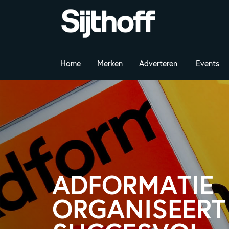
Home
Merken
Adverteren
Events
ADFORMATIE
ORGANISEERT