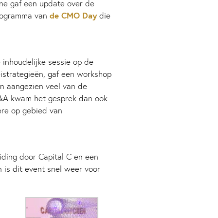
nne gaf een update over de
de CMO Day
programma van
die
inhoudelijke sessie op de
eistrategieën, gaf een workshop
en aangezien veel van de
&A kwam het gesprek dan ook
ere op gebied van
iding door Capital C en een
 is dit event snel weer voor