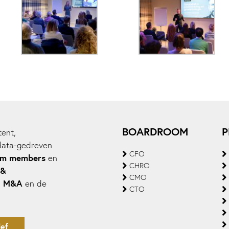
BOARDROOM
P
ent,
data-gedreven
CFO
om members
en
CHRO
 &
CMO
M&A
,
en de
CTO
ef