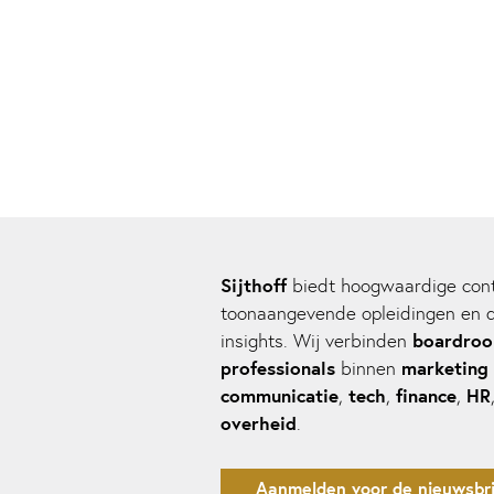
Sijthoff
biedt hoogwaardige cont
toonaangevende opleidingen en 
boardro
insights. Wij verbinden
professionals
marketing
binnen
communicatie
tech
finance
HR
,
,
,
overheid
.
Aanmelden voor de nieuwsbri