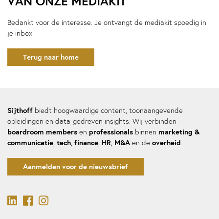
VAN ONZE MEDIAKIT
Bedankt voor de interesse. Je ontvangt de mediakit spoedig in
je inbox.
Terug naar home
Sijthoff
biedt hoogwaardige content, toonaangevende
opleidingen en data-gedreven insights. Wij verbinden
boardroom members
professionals
marketing &
en
binnen
communicatie
tech
finance
HR
M&A
overheid
,
,
,
,
en de
.
Aanmelden voor de nieuwsbrief