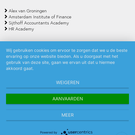
Alex van Groningen
Amsterdam Institute of Finance
Sijthoff Accountants Academy
HR Academy
Wij gebruiken cookies om ervoor te zorgen dat we u de beste
ervaring op onze website bieden. Als u doorgaat met het
Algemene voorwaarden
Privacy policy
Cookie statement
gebruik van deze site, gaan we ervan uit dat u hiermee
akkoord gaat.
WEIGEREN
AANVAARDEN
MEER
Powered by